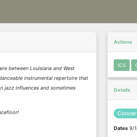
Actions
ICS
ere between Louisiana and West
anceable instrumental repertoire that
an jazz influences and sometimes
Details
cefloor!
Concer
Dates
9/1