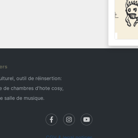
ers
turel, outil de réinsertion:
e de chambres d'hote cosy,
e salle de musique.
CGV & legal notices