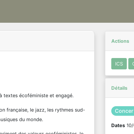
Actions
ICS
Détails
à textes écoféministe et engagé.
on française, le jazz, les rythmes sud-
Concer
 musiques du monde.
Dates
10/
priment des valeurs ecoféministes, le