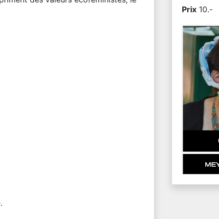
Prix
10.-
.