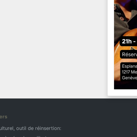
ers
turel, outil de réinsertion: